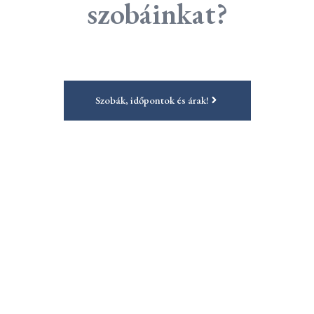
szobáinkat?
Szobák, időpontok és árak!