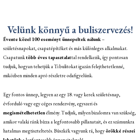
Velünk könnyű a buliszervezés!
Évente közel 100 eseményt ünnepeltek nálunk
–
születésnapokat, csapatépítőket és más különleges alkalmakat.
Csapatunk
több éves tapasztalat
tal rendelkezik, így pontosan
tudjuk, hogyan tehetjük a Ti bulitokat igazán felejthetetlenné,
miközben minden apró részletre odafigyelünk.
Egy fontos ünnep, legyen az egy 18. vagy kerek születésnap,
évforduló vagy egy céges rendezvény, egyszeri és
megismételhetetlen
élmény. Tudjuk, milyen bizalomra van szükség,
amikor valaki ránk bízza a legfontosabb pillanatait, és ez számunkra
hatalmas megtiszteltetés. Büszkék vagyunk rá, hogy
örökké részei
lehetünk
a legfontosabb ünnepeiteknek!