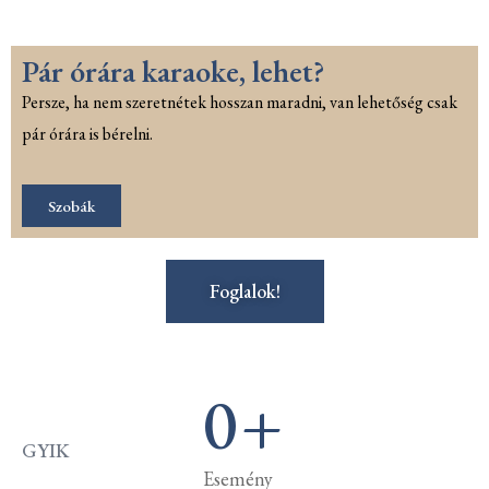
Pár órára karaoke, lehet?
Persze, ha nem szeretnétek hosszan maradni, van lehetőség csak
pár órára is bérelni.
Szobák
Foglalok!
0
+
GYIK
Esemény