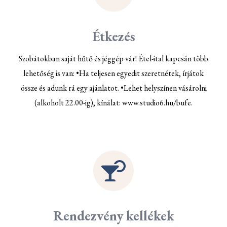
Étkezés
Szobátokban saját hűtő és jéggép vár! Étel-ital kapcsán több
lehetőség is van: •Ha teljesen egyedit szeretnétek, írjátok
össze és adunk rá egy ajánlatot. •Lehet helyszínen vásárolni
(alkoholt 22.00-ig), kínálat: www.studio6.hu/bufe.
Rendezvény kellékek