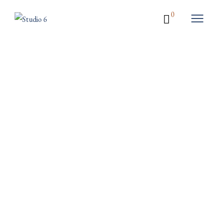
0
prémium
 party 
szobái!
Privát és céges rendezvényekre, összejövetelekre, nem csak 
bulikra, hanem előadásokra, worksopokra is bérelhetőek a Studio 
6 szobái!