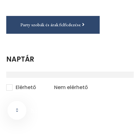
Party szobák és árak felfedezése
NAPTÁR
Elérhető
Nem elérhető
Nézd Meg Bérelhető Szobáinkat!