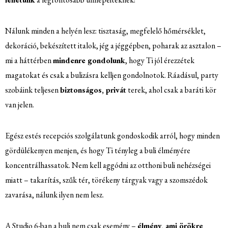
Nálunk minden a helyén lesz: tisztaság, megfelelő hőmérséklet,
dekoráció, bekészített italok, jég a jéggépben, poharak az asztalon –
mi a háttérben
mindenre gondolunk
, hogy Ti jól érezzétek
magatokat és csak a bulizásra kelljen gondolnotok. Ráadásul, party
szobáink teljesen
biztonságos, privát
terek, ahol csak a baráti kör
van jelen.
Egész estés recepciós szolgálatunk gondoskodik arról, hogy minden
gördülékenyen menjen, és hogy Ti tényleg a buli élményére
koncentrálhassatok. Nem kell aggódni az otthoni buli nehézségei
miatt – takarítás, szűk tér, törékeny tárgyak vagy a szomszédok
zavarása, nálunk ilyen nem lesz.
A Studio 6-ban a buli nem csak esemény –
élmény, ami örökre