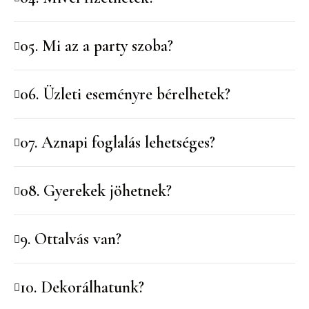
05. Mi az a party szoba?
06. Üzleti eseményre bérelhetek?
07. Aznapi foglalás lehetséges?
08. Gyerekek jöhetnek?
9. Ottalvás van?
10. Dekorálhatunk?