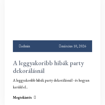
admin
március 10, 2026
A leggyakoribb hibák party
dekorálásnál
A leggyakoribb hibák party dekorálásnál - és hogyan
kerüld el...
Megtekintés