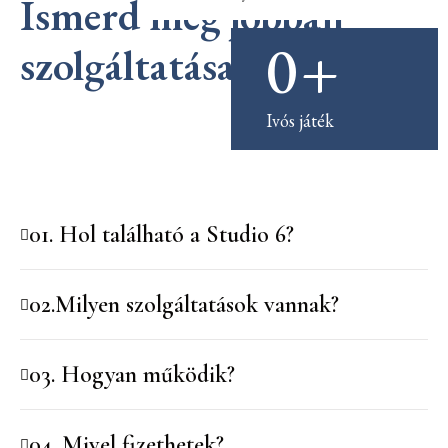
Ismerd meg jobban 
0
+
szolgáltatásainkat!
Ivós játék
01. Hol található a Studio 6?
02.Milyen szolgáltatások vannak?
03. Hogyan működik?
04. Mivel fizethetek?