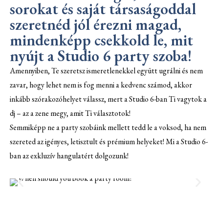
sorokat és saját társaságoddal
szeretnéd jól érezni magad,
mindenképp csekkold le, mit
nyújt a Studio 6 party szoba!
Amennyiben, Te szeretsz ismeretlenekkel együtt ugrálni és nem
zavar, hogy lehet nem is fog menni a kedvenc számod, akkor
inkább szórakozóhelyet válassz, mert a Studio 6-ban Ti vagytok a
dj – az a zene megy, amit Ti választotok!
Semmiképp ne a party szobáink mellett tedd le a voksod, ha nem
szereted az igényes, letisztult és prémium helyeket! Mi a Studio 6-
ban az exkluzív hangulatért dolgozunk!