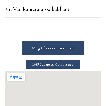
11. Van kamera a szobákban?
Még több kérdésem van!
1089 Budapest, Golgota út 6.