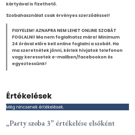
kártyával is fizethető.
Szobahasználat csak érvényes szerződéssel!
FIGYELEM! AZNAPRA NEM LEHET ONLINE SZOBÁT
FOGLALNI! Ma nem foglalhatsz mára! Minimum
24 órával előre kell online foglalni a szobát. Ha
ma szeretnétek jönni, kérlek hívjatok telefonon
vagy keressetek e-mailben/facebookon és
egyeztessünk!
Értékelések
Még nincsenek értékelések.
„Party szoba 3” értékelése elsőként