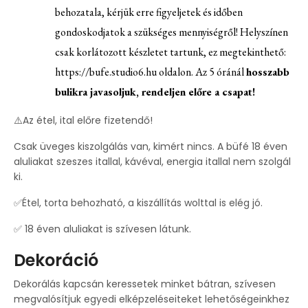
behozatala, kérjük erre figyeljetek és időben
gondoskodjatok a szükséges mennyiségről! Helyszínen
csak korlátozott készletet tartunk, ez megtekinthető:
https://bufe.studio6.hu
oldalon. Az 5 óránál
hosszabb
bulikra javasoljuk, rendeljen előre a csapat!
⚠️Az étel, ital előre fizetendő!
Csak üveges kiszolgálás van, kimért nincs. A büfé 18 éven
aluliakat szeszes itallal, kávéval, energia itallal nem szolgál
ki.
✅Étel, torta behozható, a kiszállítás wolttal is elég jó.
✅ 18 éven aluliakat is szívesen látunk.
Dekoráció
Dekorálás kapcsán keressetek minket bátran, szívesen
megvalósítjuk egyedi elképzeléseiteket lehetőségeinkhez