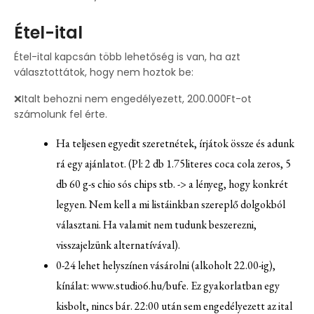
Étel-ital
Étel-ital kapcsán több lehetőség is van, ha azt
választottátok, hogy nem hoztok be:
❌Italt behozni nem engedélyezett, 200.000Ft-ot
számolunk fel érte.
Ha teljesen egyedit szeretnétek, írjátok össze és adunk
rá egy ajánlatot. (Pl: 2 db 1.75literes coca cola zeros, 5
db 60 g-s chio sós chips stb. -> a lényeg, hogy konkrét
legyen. Nem kell a mi listáinkban szereplő dolgokból
választani. Ha valamit nem tudunk beszerezni,
visszajelzünk alternatívával).
0-24 lehet helyszínen vásárolni (alkoholt 22.00-ig),
kínálat:
www.studio6.hu/bufe
. Ez gyakorlatban egy
kisbolt, nincs bár. 22:00 után sem engedélyezett az ital