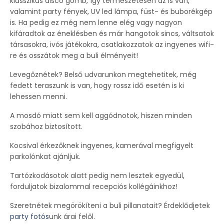
klasszikus disco gömb, így természetesen az is van,
valamint party fények, UV led lámpa, füst- és buborékgép
is. Ha pedig ez még nem lenne elég vagy nagyon
kifáradtok az éneklésben és már hangotok sincs, váltsatok
társasokra, ivós játékokra, csatlakozzatok az ingyenes wifi-
re és osszátok meg a buli élményeit!
Levegőznétek? Belső udvarunkon megtehetitek, még
fedett teraszunk is van, hogy rossz idő esetén is ki
lehessen menni.
A mosdó miatt sem kell aggódnotok, hiszen minden
szobához biztosított.
Kocsival érkezőknek ingyenes, kamerával megfigyelt
parkolónkat ajánljuk.
Tartózkodásotok alatt pedig nem lesztek egyedül,
forduljatok bizalommal recepciós kollégáinkhoz!
Szeretnétek megörökíteni a buli pillanatait? Érdeklődjetek
party fotós
unk árai felől.