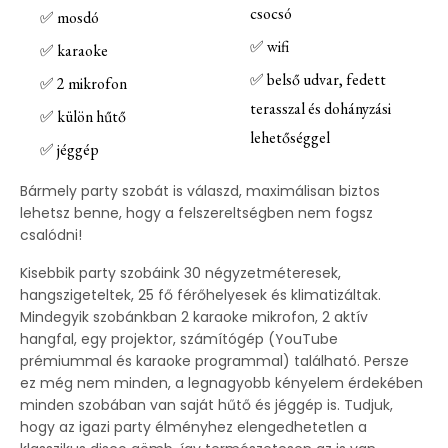
csocsó
✅ mosdó
✅ wifi
✅ karaoke
✅ belső udvar, fedett
✅ 2 mikrofon
terasszal és dohányzási
✅ külön hűtő
lehetőséggel
✅ jéggép
Bármely party szobát is válaszd, maximálisan biztos
lehetsz benne, hogy a felszereltségben nem fogsz
csalódni!
Kisebbik party szobáink 30 négyzetméteresek,
hangszigeteltek, 25 fő férőhelyesek és klimatizáltak.
Mindegyik szobánkban 2 karaoke mikrofon, 2 aktív
hangfal, egy projektor, számítógép (YouTube
prémiummal és karaoke programmal) található. Persze
ez még nem minden, a legnagyobb kényelem érdekében
minden szobában van saját hűtő és jéggép is. Tudjuk,
hogy az igazi party élményhez elengedhetetlen a