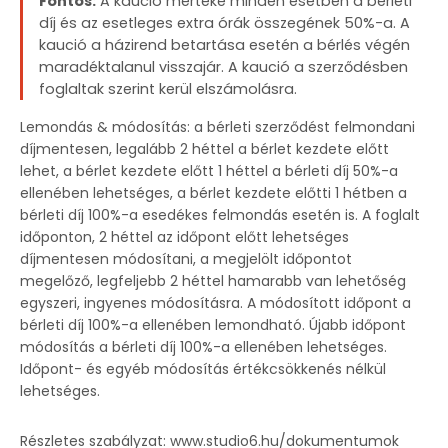
Fontos:
A kaució mértéke minden esetben a bérleti
díj és az esetleges extra órák összegének 50%-a. A
kaució a házirend betartása esetén a bérlés végén
maradéktalanul visszajár. A kaució a szerződésben
foglaltak szerint kerül elszámolásra.
Lemondás & módosítás: a bérleti szerződést felmondani
díjmentesen, legalább 2 héttel a bérlet kezdete előtt
lehet, a bérlet kezdete előtt 1 héttel a bérleti díj 50%-a
ellenében lehetséges, a bérlet kezdete előtti 1 hétben a
bérleti díj 100%-a esedékes felmondás esetén is. A foglalt
időponton, 2 héttel az időpont előtt lehetséges
díjmentesen módosítani, a megjelölt időpontot
megelőző, legfeljebb 2 héttel hamarabb van lehetőség
egyszeri, ingyenes módosításra. A módosított időpont a
bérleti díj 100%-a ellenében lemondható. Újabb időpont
módosítás a bérleti díj 100%-a ellenében lehetséges.
Időpont- és egyéb módosítás értékcsökkenés nélkül
lehetséges.
Részletes szabályzat:
www.studio6.hu/dokumentumok