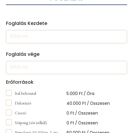
Foglalás Kezdete
Foglalás vége
Erőforrások
5.000
Ft
/
Óra
Ital behozatal
40.000
Ft
/
Összesen
Dekoráció
0
Ft
/
Összesen
Csocsó
0
Ft
/
Összesen
Sörpong (sör nélkül)
60.000
Ft
/
Összesen
Party fotós 10-20 kép, 1 óra