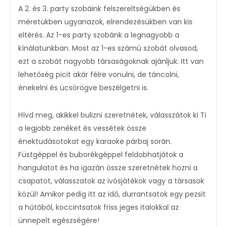
A 2. és 3. party szobáink felszereltségükben és
méretükben ugyanazok, elrendezésükben van kis
eltérés. Az 1-es party szobánk a legnagyobb a
kínálatunkban. Most az 1-es számú szobát olvasod,
ezt a szobát nagyobb társaságoknak ajánljuk. Itt van
lehetőség picit akár félre vonulni, de táncolni,
énekelni és ücsörögve beszélgetni is.
Hívd meg, akikkel bulizni szeretnétek, válasszátok ki Ti
a legjobb zenéket és vessétek össze
énektudásotokat egy karaoke párbaj során.
Füstgéppel és buborékgéppel feldobhatjátok a
hangulatot és ha igazán össze szeretnétek hozni a
csapatot, válasszatok az ivósjátékok vagy a társasok
közül! Amikor pedig itt az idő, durrantsatok egy pezsit
a hűtőből, koccintsatok friss jeges italokkal az
ünnepelt egészségére!