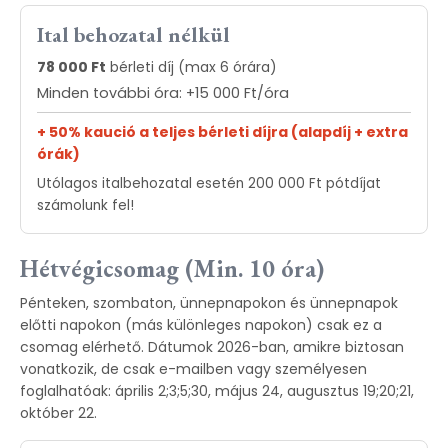
Ital behozatal nélkül
78 000 Ft
bérleti díj (max 6 órára)
Minden további óra: +15 000 Ft/óra
+ 50% kaució a teljes bérleti díjra (alapdíj + extra
órák)
Utólagos italbehozatal esetén 200 000 Ft pótdíjat
számolunk fel!
Hétvégicsomag (Min. 10 óra)
Pénteken, szombaton, ünnepnapokon és ünnepnapok
előtti napokon (más különleges napokon) csak ez a
csomag elérhető. Dátumok 2026-ban, amikre biztosan
vonatkozik, de csak e-mailben vagy személyesen
foglalhatóak: április 2;3;5;30, május 24, augusztus 19;20;21,
október 22.