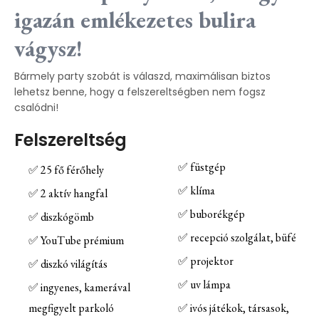
igazán emlékezetes bulira
vágysz!
Bármely party szobát is válaszd, maximálisan biztos
lehetsz benne, hogy a felszereltségben nem fogsz
csalódni!
Felszereltség
✅ füstgép
✅ 25 fő férőhely
✅ klíma
✅ 2 aktív hangfal
✅ buborékgép
✅ diszkógömb
✅ recepció szolgálat, büfé
✅ YouTube prémium
✅ projektor
✅ diszkó világítás
✅ uv lámpa
✅ ingyenes, kamerával
megfigyelt parkoló
✅ ivós játékok, társasok,