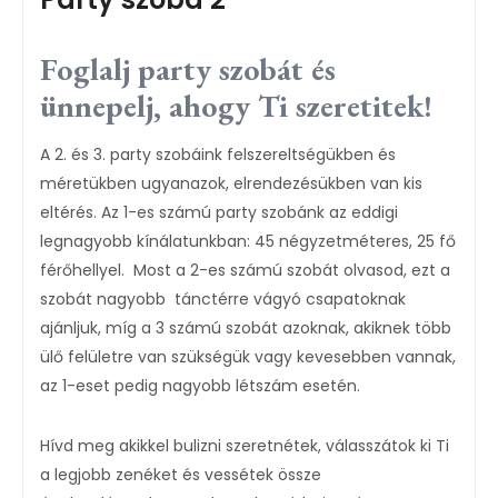
Foglalj party szobát és
ünnepelj, ahogy Ti szeretitek!
A 2. és 3. party szobáink felszereltségükben és
méretükben ugyanazok, elrendezésükben van kis
eltérés. Az 1-es számú party szobánk az eddigi
legnagyobb kínálatunkban: 45 négyzetméteres, 25 fő
férőhellyel. Most a 2-es számú szobát olvasod, ezt a
szobát nagyobb tánctérre vágyó csapatoknak
ajánljuk, míg a 3 számú szobát azoknak, akiknek több
ülő felületre van szükségük vagy kevesebben vannak,
az 1-eset pedig nagyobb létszám esetén.
Hívd meg akikkel bulizni szeretnétek, válasszátok ki Ti
a legjobb zenéket és vessétek össze