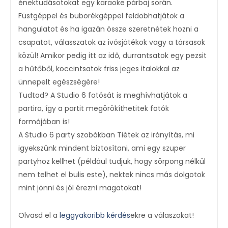
énektudásotokat egy karaoke párbaj során.
Füstgéppel és buborékgéppel feldobhatjátok a
hangulatot és ha igazán össze szeretnétek hozni a
csapatot, válasszatok az ivósjátékok vagy a társasok
közül! Amikor pedig itt az idő, durrantsatok egy pezsit
a hűtőből, koccintsatok friss jeges italokkal az
ünnepelt egészségére!
Tudtad? A Studio 6 fotósát is meghívhatjátok a
partira, így a partit megörökíthetitek fotók
formájában is!
A Studio 6 party szobákban Tiétek az irányítás, mi
igyekszünk mindent biztosítani, ami egy szuper
partyhoz kellhet (például tudjuk, hogy sörpong nélkül
nem telhet el bulis este), nektek nincs más dolgotok
mint jönni és jól érezni magatokat!
Olvasd el a
leggyakoribb kérdés
ekre a válaszokat!