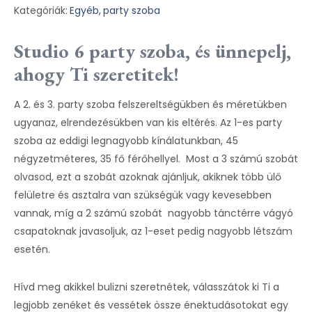
Kategóriák:
Egyéb,
party szoba
Studio 6 party szoba, és ünnepelj,
ahogy Ti szeretitek!
A 2. és 3. party szoba felszereltségükben és méretükben
ugyanaz, elrendezésükben van kis eltérés. Az 1-es party
szoba az eddigi legnagyobb kínálatunkban, 45
négyzetméteres, 35 fő férőhellyel. Most a 3 számú szobát
olvasod, ezt a szobát azoknak ajánljuk, akiknek több ülő
felületre és asztalra van szükségük vagy kevesebben
vannak, míg a 2 számú szobát nagyobb tánctérre vágyó
csapatoknak javasoljuk, az 1-eset pedig nagyobb létszám
esetén.
Hívd meg akikkel bulizni szeretnétek, válasszátok ki Ti a
legjobb zenéket és vessétek össze énektudásotokat egy