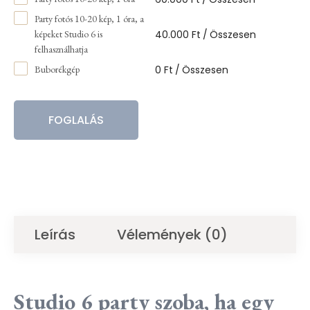
Party fotós 10-20 kép, 1 óra, a
40.000
Ft
/
Összesen
képeket Studio 6 is
felhasználhatja
0
Ft
/
Összesen
Buborékgép
FOGLALÁS
Leírás
Vélemények (0)
Studio 6 party szoba, ha egy