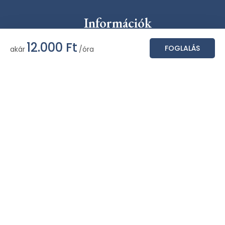
Információk
Általános Szerződési Feltételek
12.000
Ft
FOGLALÁS
akár
/óra
Adatvédelmi tájékoztató
Kapcsolat
Rólunk
Dokumentumok
Karrier
1089 Bp., Golgota út 6.
+36306670868