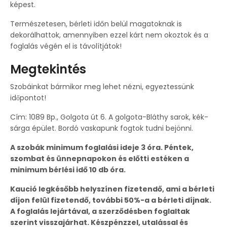
képest.
Természetesen, bérleti időn belül magatoknak is
dekorálhattok, amennyiben ezzel kárt nem okoztok és a
foglalás végén el is távolítjátok!
Megtekintés
Szobáinkat bármikor meg lehet nézni, egyeztessünk
időpontot!
Cím: 1089 Bp., Golgota út 6. A golgota-Bláthy sarok, kék-
sárga épület. Bordó vaskapunk fogtok tudni bejönni.
A szobák minimum foglalási ideje 3 óra. Péntek,
szombat és ünnepnapokon és előtti estéken a
minimum bérlési idő 10 db óra.
Kaució legkésőbb helyszínen fizetendő, ami a bérleti
díjon felül fizetendő, további 50%-a a bérleti díjnak.
A foglalás lejártával, a szerződésben foglaltak
szerint visszajárhat. Készpénzzel, utalással és