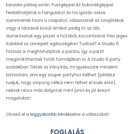
karaoke párbaj során. Füstgéppel és buborékgéppel
feldobhatjátok a hangulatot és ha igazán össze
szeretnétek hozni a csapatot, válasszatok az ivósjátékok
vagy a társasok közül! Amikor pedig itt az idő,
durrantsatok egy pezsit a hűtőből, koccintsatok friss jeges
italokkal az ünnepelt egészségére! Tudtad? A Studio 6
fotósát is meghívhatjátok a partira, így a partit
megörökíthetitek fotók formájában is! A Studio 6 party
szobákban Tiétek az irányítás, mi igyekszünk mindent
biztosítani, ami egy szuper partyhoz kellhet (például
tudjuk, hogy sörpong nélkül nem telhet el bulis este),
nektek nincs más dolgotok mint jönni és jól érezni
magatokat!
Olvasd el a
leggyakoribb kérdés
ekre a válaszokat!
FOGLALÁS