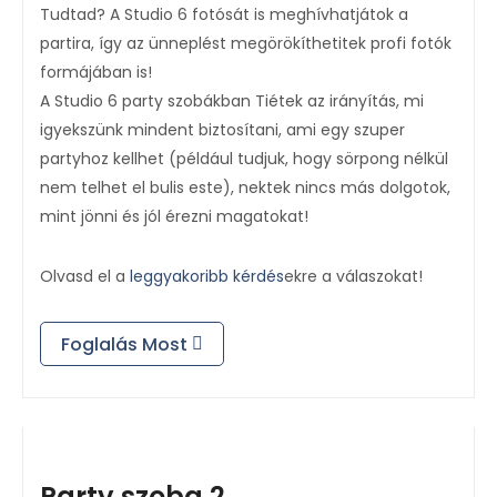
Tudtad? A Studio 6 fotósát is meghívhatjátok a
partira, így az ünneplést megörökíthetitek profi fotók
formájában is!
A Studio 6 party szobákban Tiétek az irányítás, mi
igyekszünk mindent biztosítani, ami egy szuper
partyhoz kellhet (például tudjuk, hogy sörpong nélkül
nem telhet el bulis este), nektek nincs más dolgotok,
mint jönni és jól érezni magatokat!
Olvasd el a
leggyakoribb kérdés
ekre a válaszokat!
Foglalás Most
Party szoba 2