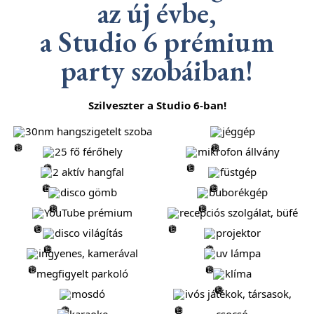
az új évbe,
a Studio 6 prémium
party szobáiban!
Szilveszter a Studio 6-ban!
30nm hangszigetelt szoba
jéggép
25 fő férőhely
mikrofon állvány
2 aktív hangfal
füstgép
disco gömb
buborékgép
YouTube prémium
recepciós szolgálat, büfé
disco világítás
projektor
ingyenes, kamerával
uv lámpa
megfigyelt parkoló
klíma
mosdó
ivós játékok, társasok,
karaoke
csocsó