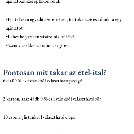
ajánlatban szereplőkön felül:
•Ha teljesen egyedit szeretnétek, írjátok össze és adunk rá egy
ajánlatot.
•Lehet helyszínen vásárolni a
büféből.
•Szendvicsekkel is tudunk segíteni.
Pontosan mit takar az étel-ital?
6 db 0.75l-es listánkból választható pezsgő
2 karton, azaz 48db 0.5l-es listánkból választható sör
10 csomag listánkról választható chips