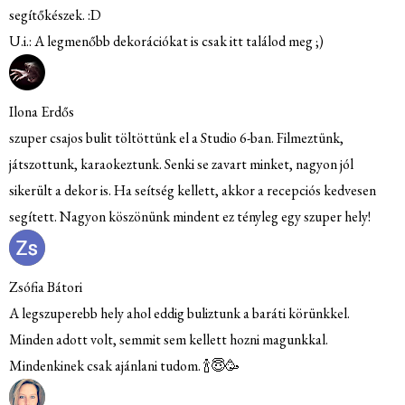
gítőkészek. :D
i.: A legmenőbb dekorációkat is csak itt találod meg ;)
ona Erdős
uper csajos bulit töltöttünk el a Studio 6-ban. Filmeztünk,
tszottunk, karaokeztunk. Senki se zavart minket, nagyon jól
került a dekor is. Ha seítség kellett, akkor a recepciós kedvesen
gített. Nagyon köszönünk mindent ez tényleg egy szuper hely!
ófia Bátori
legszuperebb hely ahol eddig buliztunk a baráti körünkkel.
nden adott volt, semmit sem kellett hozni magunkkal.
ndenkinek csak ajánlani tudom. 🍾😇🥳