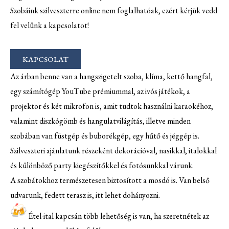
Szobáink szilveszterre online nem foglalhatóak, ezért kérjük vedd
fel velünk a kapcsolatot!
KAPCSOLAT
Az árban benne van a hangszigetelt szoba, klíma, kettő hangfal,
egy számítógép YouTube prémiummal, az ivós játékok, a
projektor és két mikrofon is, amit tudtok használni karaokéhoz,
valamint diszkógömb és hangulatvilágítás, illetve minden
szobában van füstgép és buborékgép, egy hűtő és jéggép is.
Szilveszteri ajánlatunk részeként dekorációval, nasikkal, italokkal
és különböző party kiegészítőkkel és fotósunkkal várunk.
A szobátokhoz természetesen biztosított a mosdó is. Van belső
udvarunk, fedett terasz is, itt lehet dohányozni.
Étel-ital kapcsán több lehetőség is van, ha szeretnétek az