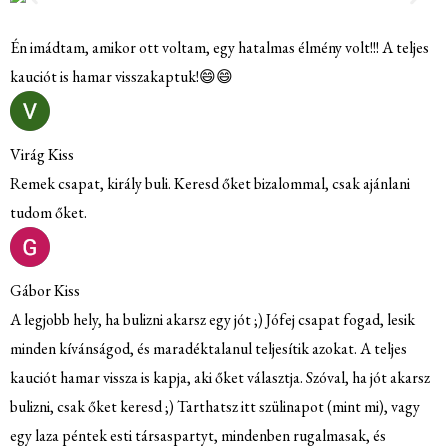
 imádtam, amikor ott voltam, egy hatalmas élmény volt!!! A teljes
uciót is hamar visszakaptuk!😄😄
rág Kiss
mek csapat, király buli. Keresd őket bizalommal, csak ajánlani
dom őket.
bor Kiss
legjobb hely, ha bulizni akarsz egy jót ;) Jófej csapat fogad, lesik
nden kívánságod, és maradéktalanul teljesítik azokat. A teljes
uciót hamar vissza is kapja, aki őket választja. Szóval, ha jót akarsz
lizni, csak őket keresd ;) Tarthatsz itt szülinapot (mint mi), vagy
y laza péntek esti társaspartyt, mindenben rugalmasak, és