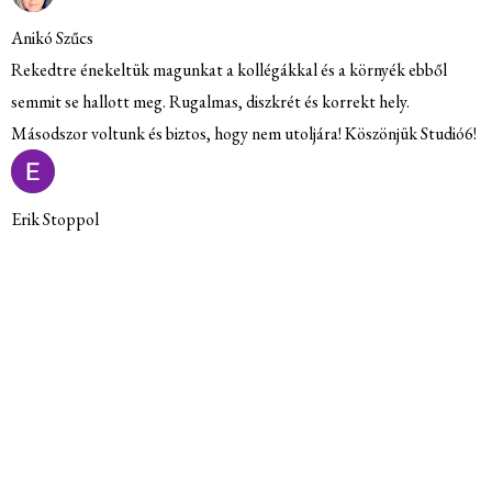
ikó Szűcs
kedtre énekeltük magunkat a kollégákkal és a környék ebből
mmit se hallott meg. Rugalmas, diszkrét és korrekt hely.
sodszor voltunk és biztos, hogy nem utoljára! Köszönjük Studió6!
ik Stoppol