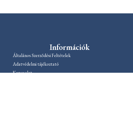
Információk
Általános Szerződési Feltételek
Adatvédelmi tájékoztató
Kapcsolat
Rólunk
Dokumentumok
Karrier
1089 Bp., Golgota út 6.
+36306670868