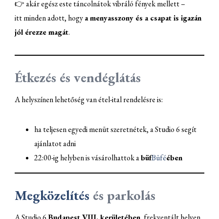
👉 akár egész este táncolnátok vibráló fények mellett –
itt minden adott, hogy
a menyasszony és a csapat is igazán
jól érezze magát
.
Étkezés és vendéglátás
A helyszínen lehetőség van étel-ital rendelésre is:
ha teljesen egyedi menüt szeretnétek, a Studio 6 segít
ajánlatot adni
22:00-ig helyben is vásárolhattok a
büf
Büfé
ében
Megközelítés
és parkolás
A Studio 6
Budapest VIII. kerületében
, frekventált helyen