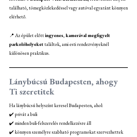
található, tömegközlekedéssel vagy autóval egyaránt könnyen
elérhető.
📍 Az épület előtt
ingyenes, kamerával megfigyelt
parkolóhelyeket
találtok, ami esti rendezvényeknél
különösen praktikus.
Lánybúcsú Budapesten, ahogy
Ti szeretitek
Ha lánybúcsú helyszínt keresel Budapesten, ahol:
✔️ privát a buli
✔️ minden buli-felszerelés rendelkezésre áll
✔️ könnyen személyre szabható programokat szervezhettek