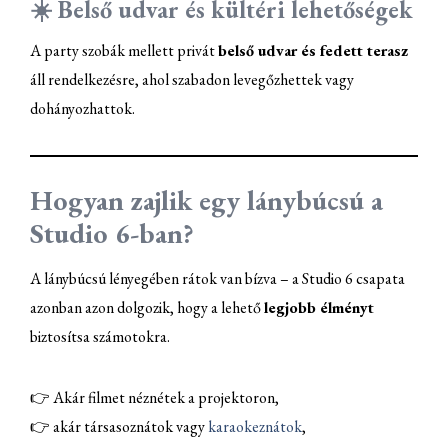
☀️ Belső udvar és kültéri lehetőségek
A party szobák mellett privát
belső udvar és fedett terasz
áll rendelkezésre, ahol szabadon levegőzhettek vagy
dohányozhattok.
Hogyan zajlik egy lánybúcsú a
Studio 6-ban?
A lánybúcsú lényegében rátok van bízva – a Studio 6 csapata
azonban azon dolgozik, hogy a lehető
legjobb élményt
biztosítsa számotokra.
👉 Akár filmet néznétek a projektoron,
👉 akár társasoznátok vagy
karaokeznátok
,