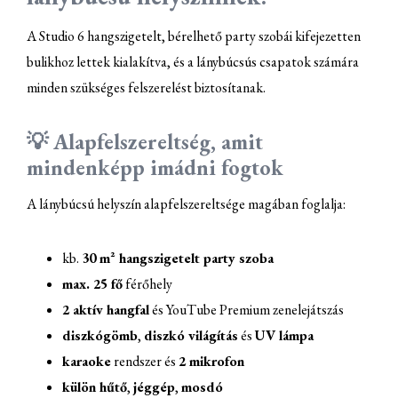
A Studio 6 hangszigetelt, bérelhető party szobái kifejezetten
bulikhoz lettek kialakítva, és a lánybúcsús csapatok számára
minden szükséges felszerelést biztosítanak.
💡 Alapfelszereltség, amit
mindenképp imádni fogtok
A lánybúcsú helyszín alapfelszereltsége magában foglalja:
kb.
30 m² hangszigetelt party szoba
max. 25 fő
férőhely
2 aktív hangfal
és YouTube Premium zenelejátszás
diszkógömb
,
diszkó világítás
és
UV lámpa
karaoke
rendszer és
2 mikrofon
külön hűtő
,
jéggép
,
mosdó