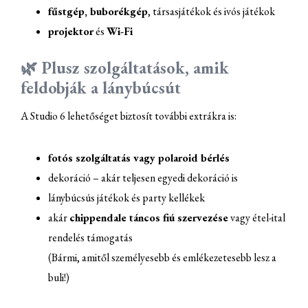
fűstgép, buborékgép
, társasjátékok és ivós játékok
projektor
és
Wi-Fi
🌿 Plusz szolgáltatások, amik
feldobják a lánybúcsút
A Studio 6 lehetőséget biztosít további extrákra is:
fotós szolgáltatás vagy polaroid bérlés
dekoráció – akár teljesen egyedi dekoráció is
lánybúcsús játékok és party kellékek
akár
chippendale táncos fiú szervezése
vagy étel-ital
rendelés támogatás
(Bármi, amitől személyesebb és emlékezetesebb lesz a
buli!)