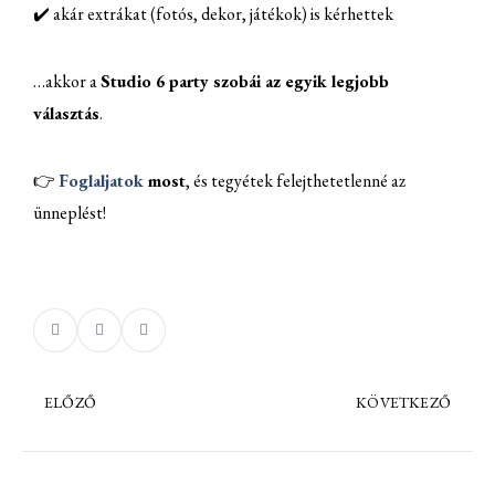
✔️ akár extrákat (fotós, dekor, játékok) is kérhettek
…akkor a
Studio 6 party szobái az egyik legjobb
választás
.
👉
Foglaljatok
most
, és tegyétek felejthetetlenné az
ünneplést!
ELŐZŐ
KÖVETKEZŐ